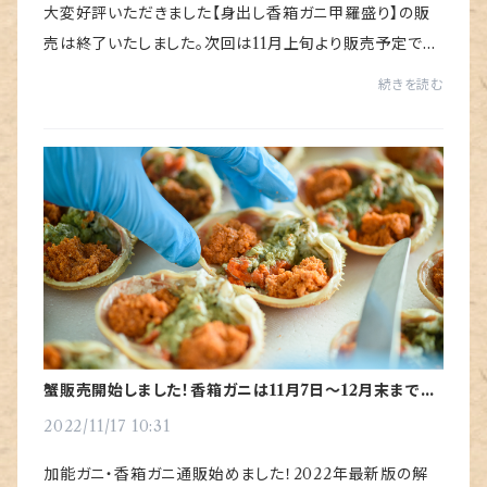
大変好評いただきました【身出し香箱ガニ甲羅盛り】の販
売は終了いたしました。次回は11月上旬より販売予定でご
ざいます。1月から3月は【身出しズワイガニの甲羅盛り】を
続きを読む
販売いたしております。
蟹販売開始しました！香箱ガニは11月7日〜12月末までの
期間限定です！
2022/11/17 10:31
加能ガニ・香箱ガニ通販始めました！2022年最新版の解