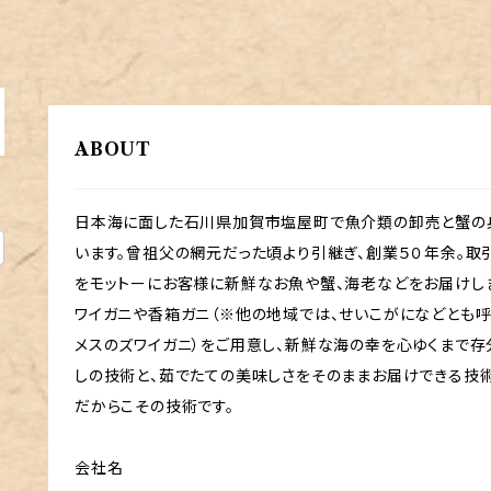
ABOUT
日本海に面した石川県加賀市塩屋町で魚介類の卸売と蟹の身
います。曾祖父の網元だった頃より引継ぎ、創業５０年余。取
をモットーにお客様に新鮮なお魚や蟹、海老などをお届けし
ワイガニや香箱ガニ（※他の地域では、せいこがになどとも
メスのズワイガニ）をご用意し、新鮮な海の幸を心ゆくまで存
しの技術と、茹でたての美味しさをそのままお届けできる技
だからこその技術です。
会社名